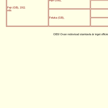
Rijm (GB),
Fejr (GB), 1911
mfx
Feluka (GB),
OBS! Ovan redovisad stamtavla är inget officie