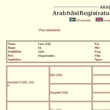
På svenska
In eng
Visa stamtavla
Namn
Faris (GB)
Far
Regnr
FA
Mor
Född(Död)
1934
Färg
Kön
Hingst/stallion
Chip
Uppfödare
Ägare
Rijm (GB),
Nureddin II (GB), 1911
fx
-
Narghileh (GB)
-