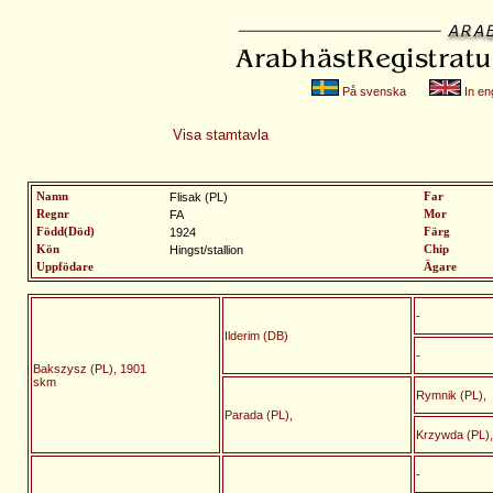
På svenska
In eng
Visa stamtavla
Namn
Flisak (PL)
Far
Regnr
FA
Mor
Född(Död)
1924
Färg
Kön
Hingst/stallion
Chip
Uppfödare
Ägare
-
Ilderim (DB)
-
Bakszysz (PL), 1901
skm
Rymnik (PL),
Parada (PL),
Krzywda (PL),
-