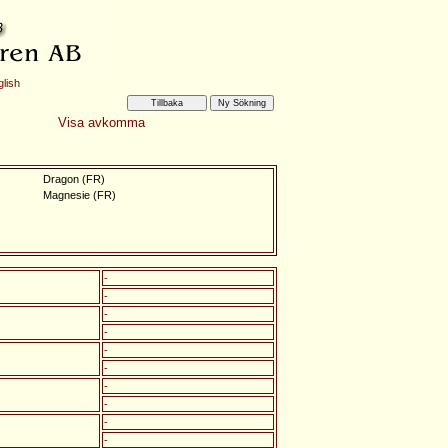
lish
Visa avkomma
Dragon (FR)
Magnesie (FR)
-
-
-
-
-
-
-
-
-
-