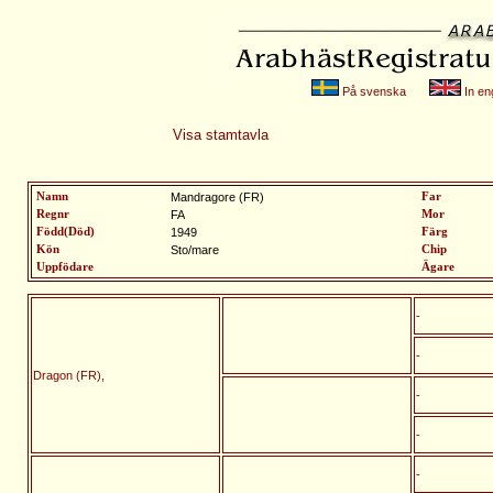
På svenska
In eng
Visa stamtavla
Namn
Mandragore (FR)
Far
Regnr
FA
Mor
Född(Död)
1949
Färg
Kön
Sto/mare
Chip
Uppfödare
Ägare
-
-
Dragon (FR),
-
-
-