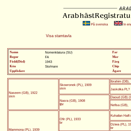
På svenska
In eng
Visa stamtavla
Namn
Nomenklatura (SU)
Far
Regnr
FA
Mor
Född(Död)
1943
Färg
Kön
Sto/mare
Chip
Uppfödare
Ägare
Ibrahim (DB),
Skowronek (PL), 1909
skm
Jaskolka PL?
Naseem (GB), 1922
skm
Daoud (GB) (
Nasra (GB), 1908
ljbr
Nefisa (GB),
Kuhailan Haifi
Ofir (PL), 1933
br
Dziwa (PL), 1
br
Mammona (PL), 1939