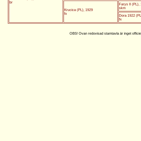
br
Farys II (PL),
skm
Krucica (PL), 1929
fx
Dora 1922 (PL
fx
OBS! Ovan redovisad stamtavla är inget officie