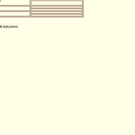
)
-
llt dokument.