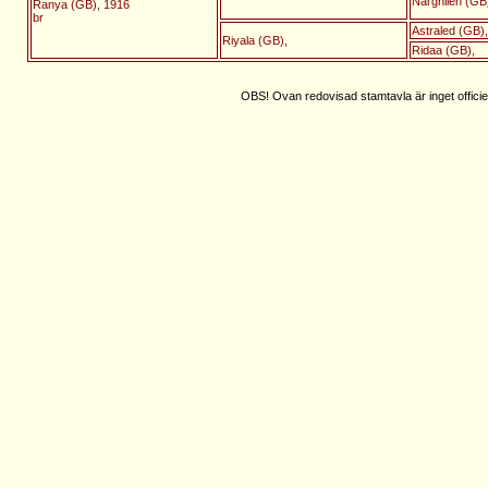
Narghileh (GB
Ranya (GB), 1916
br
Astraled (GB),
Riyala (GB),
Ridaa (GB),
OBS! Ovan redovisad stamtavla är inget officie