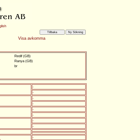
lish
Visa avkomma
Redif (GB)
Ranya (GB)
br
-
-
-
-
-
-
-
-
-