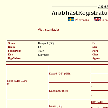
På svenska
In eng
Visa stamtavla
Namn
Ranya II (GB)
Far
Regnr
FA
Mor
Född(Död)
1922
Färg
Kön
Sto/mare
Chip
Uppfödare
Ägare
Daoud (GB) (GB),
Redif (GB), 1906
br
-
Rosemary (GB)
-
Rijm (GB),
Nasik (GB),