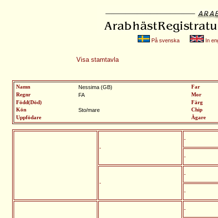
På svenska
In eng
Visa stamtavla
Namn
Nessima (GB)
Far
Regnr
FA
Mor
Född(Död)
Färg
Kön
Sto/mare
Chip
Uppfödare
Ägare
-
-
-
-
-
-
-
-