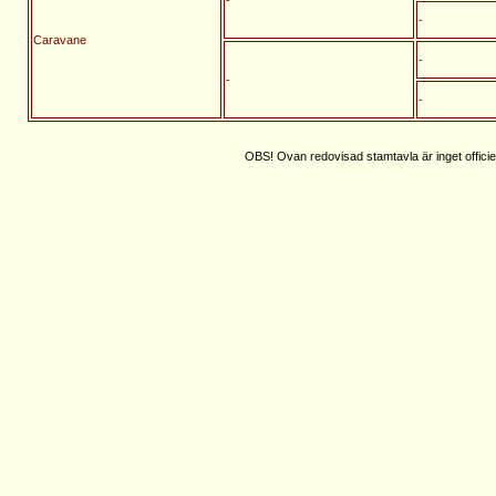
-
Caravane
-
-
-
OBS! Ovan redovisad stamtavla är inget officie