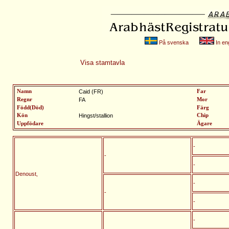
På svenska
In eng
Visa stamtavla
Namn
Caid (FR)
Far
Regnr
FA
Mor
Född(Död)
Färg
Kön
Hingst/stallion
Chip
Uppfödare
Ägare
-
-
-
Denoust‚
-
-
-
-
-