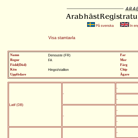
På svenska
In eng
Visa stamtavla
Namn
Denouste (FR)
Far
Regnr
FA
Mor
Född(Död)
Färg
Kön
Hingst/stallion
Chip
Uppfödare
Ägare
-
-
-
Latif (DB)
-
-
-
-
-