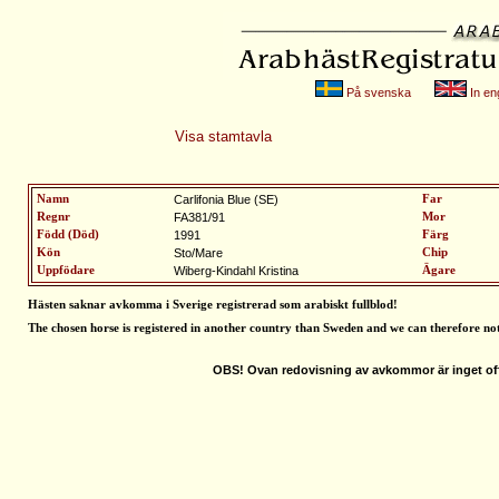
På svenska
In eng
Visa stamtavla
Namn
Carlifonia Blue (SE)
Far
Regnr
FA381/91
Mor
Född (Död)
1991
Färg
Kön
Sto/Mare
Chip
Uppfödare
Wiberg-Kindahl Kristina
Ägare
Hästen saknar avkomma i Sverige registrerad som arabiskt fullblod
!
The chosen horse is registered in another country than Sweden and we can therefore no
OBS! Ovan redovisning av avkommor är inget off