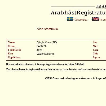
På svenska
In eng
Visa stamtavla
Namn
Djingis Khan (SE)
Far
Regnr
FA66/71
Mor
Född (Död)
1971
Färg
Kön
Valack/Gelding
Chip
Uppfödare
Ägare
Hästen saknar avkomma i Sverige registrerad som arabiskt fullblod
!
The chosen horse is registered in another country than Sweden and we can therefore no
OBS! Ovan redovisning av avkommor är inget off