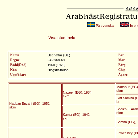
På svenska
In eng
Visa stamtavla
Namn
Dschaffar (DE)
Far
Regnr
FA22/68-69
Mor
Född(Död)
1960 (1979)
Färg
Kön
Hingst/Stallion
Chip
Uppfödare
Ägare
Mansour (EG)
skm
Nazeer (EG), 1934
skm
Bint Samiha (
br
Hadban Enzahi (EG), 1952
skm
Sheikh El Ara
skm
Kamla (EG), 1942
skm
Samha (EG),
Enwer Bey (PL