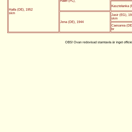
Halef (PL),
Kasztelanka (
Haifa (DE), 1952
skm
Jasir (EG), 1
skm
Jena (DE), 1944
Caesarea (DE
br
OBS! Ovan redovisad stamtavla är inget officie