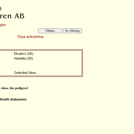
lish
Visa avkomma
Elcatero (SE)
Haelaifa (SE)
Zetterlind Stina
t show the pedigree
!
iciellt dokument.