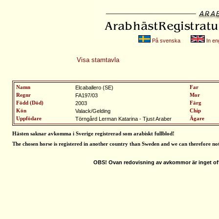
På svenska
In eng
Visa stamtavla
Namn
Elcaballero (SE)
Far
Regnr
FA197/03
Mor
Född (Död)
2003
Färg
Kön
Valack/Gelding
Chip
Uppfödare
Törngård Lerman Katarina - Tjust Araber
Ägare
Hästen saknar avkomma i Sverige registrerad som arabiskt fullblod
!
The chosen horse is registered in another country than Sweden and we can therefore no
OBS! Ovan redovisning av avkommor är inget off