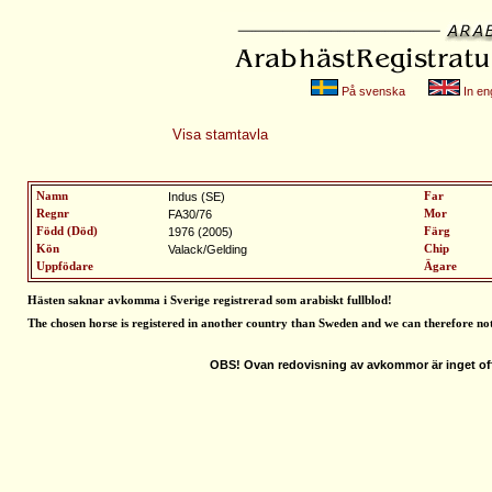
På svenska
In eng
Visa stamtavla
Namn
Indus (SE)
Far
Regnr
FA30/76
Mor
Född (Död)
1976 (2005)
Färg
Kön
Valack/Gelding
Chip
Uppfödare
Ägare
Hästen saknar avkomma i Sverige registrerad som arabiskt fullblod
!
The chosen horse is registered in another country than Sweden and we can therefore no
OBS! Ovan redovisning av avkommor är inget off