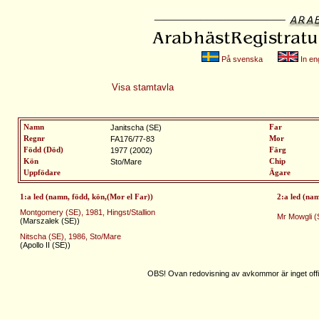
På svenska
In eng
Visa stamtavla
Namn
Janitscha (SE)
Far
Regnr
FA176/77-83
Mor
Född (Död)
1977 (2002)
Färg
Kön
Sto/Mare
Chip
Uppfödare
Ägare
1:a led (namn, född, kön,(Mor el Far))
2:a led (na
Montgomery (SE), 1981, Hingst/Stallion
Mr Mowgli (
(Marszalek (SE))
Nitscha (SE), 1986, Sto/Mare
(Apollo II (SE))
OBS! Ovan redovisning av avkommor är inget offic