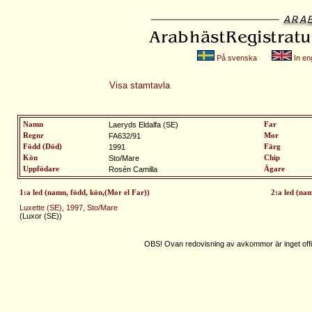
På svenska
In eng
Visa stamtavla
Namn
Laeryds Eldalfa (SE)
Far
Regnr
FA632/91
Mor
Född (Död)
1991
Färg
Kön
Sto/Mare
Chip
Uppfödare
Rosén Camilla
Ägare
1:a led (namn, född, kön,(Mor el Far))
2:a led (na
Luxette (SE), 1997, Sto/Mare
(Luxor (SE))
OBS! Ovan redovisning av avkommor är inget offic