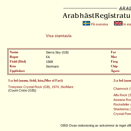
På svenska
In eng
Visa stamtavla
Namn
Sierra Sky (GB)
Far
Regnr
FA
Mor
Född (Död)
1968
Färg
Kön
Sto/mare
Chip
Uppfödare
Ägare
1:a led (namn, född, kön,(Mor el Far))
2:a led (nam
Treeyews Crystal Rock (GB), 1974, Sto/Mare
Chamrock (SE
(Count Cristo (GB))
Alfa Rock (
Aswana Rock
Rockefeller 
Sharleema (
Crystal Poe
OBS! Ovan redovisning av avkommor är inget offic