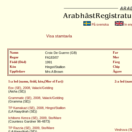
På svenska
In eng
Visa stamtavla
Namn
Croix De Guerre (GB)
Far
Regnr
FA183/07
Mor
Född (Död)
1991
Färg
Kön
Hingst/Stallion
Chip
Uppfödare
Mrs A Brown
Ägare
1:a led (namn, född, kön,(Mor el Far))
2:a led (na
Eox (SE), 2008, Valack/Gelding
(Aisha (SE))
Grammatic (SE), 2008, Valack/Gelding
(Gramma (SE))
TP Kamakazi (SE), 2008, Hingst/Stallion
(LA Haaydirah (SE))
Ichibons Kenza (SE), 2009, Sto/Mare
(Countess Gardner 96-4873)
TP Razzia (SE), 2009, Sto/Mare
Vindruva (S
(LA Haaydirah (SE))