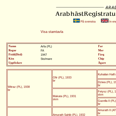
På svenska
In eng
Visa stamtavla
Namn
Arfa (PL)
Far
Regnr
FA
Mor
Född(Död)
1947
Färg
Kön
Sto/mare
Chip
Uppfödare
Ägare
Kuhailan Haifi
Ofir (PL), 1933
br
Dziwa (PL), 1
br
Witraz (PL), 1938
br
Fetysz (PL), 
skm
Makata (PL), 1931
skm
Gazella II (PL
br
Amurath II (AT
br
Amurath Sahib (PL), 1932