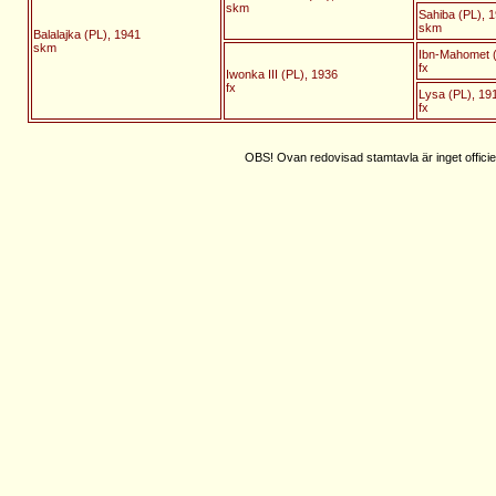
skm
Sahiba (PL), 
skm
Balalajka (PL), 1941
skm
Ibn-Mahomet (
fx
Iwonka III (PL), 1936
fx
Lysa (PL), 19
fx
OBS! Ovan redovisad stamtavla är inget officie