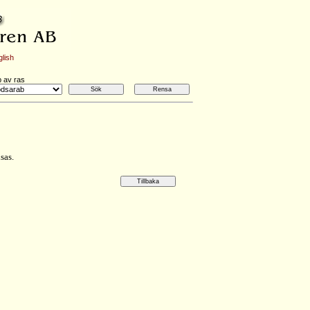
lish
p av ras
sas.