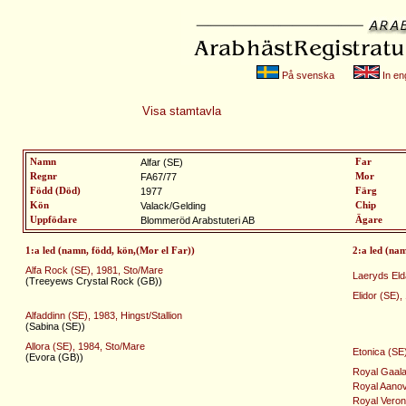
På svenska
In eng
Visa stamtavla
Namn
Alfar (SE)
Far
Regnr
FA67/77
Mor
Född (Död)
1977
Färg
Kön
Valack/Gelding
Chip
Uppfödare
Blommeröd Arabstuteri AB
Ägare
1:a led (namn, född, kön,(Mor el Far))
2:a led (na
Alfa Rock (SE), 1981, Sto/Mare
Laeryds Eld
(Treeyews Crystal Rock (GB))
Elidor (SE),
Alfaddinn (SE), 1983, Hingst/Stallion
(Sabina (SE))
Allora (SE), 1984, Sto/Mare
Etonica (SE
(Evora (GB))
Royal Gaala
Royal Aanov
Royal Veron