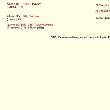
Alessia (SE), 1987, Sto/Mare
Al Cheszka 
(Sabina (SE))
Al Czestoch
Alfara (SE), 1987, Sto/Mare
Taliesin (SE
(Evora (GB))
Rockefeller (SE), 1987, Valack/Gelding
(Treeyews Crystal Rock (GB))
OBS! Ovan redovisning av avkommor är inget offic