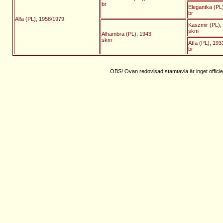
br
Elegantka (PL
br
Alfa (PL), 1958/1979
Kaszmir (PL),
skm
Alhambra (PL), 1943
skm
Atfa (PL), 193
br
OBS! Ovan redovisad stamtavla är inget officie