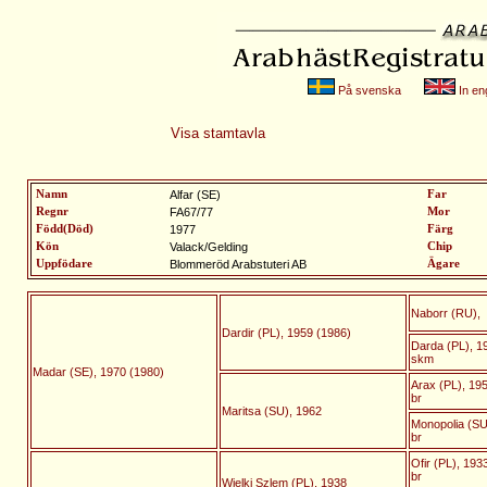
På svenska
In eng
Visa stamtavla
Namn
Alfar (SE)
Far
Regnr
FA67/77
Mor
Född(Död)
1977
Färg
Kön
Valack/Gelding
Chip
Uppfödare
Blommeröd Arabstuteri AB
Ägare
Naborr (RU),
Dardir (PL), 1959 (1986)
Darda (PL), 1
skm
Madar (SE), 1970 (1980)
Arax (PL), 19
br
Maritsa (SU), 1962
Monopolia (SU
br
Ofir (PL), 193
br
Wielki Szlem (PL), 1938